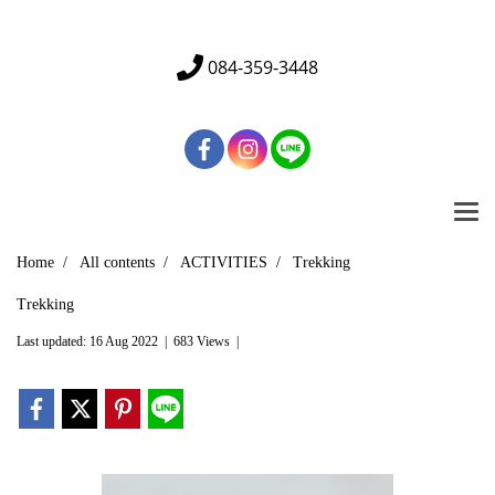
Tel. 01 234 5678 | Email : info@mydomain.com
084-359-3448
Home
All contents
ACTIVITIES
Trekking
Trekking
Last updated: 16 Aug 2022
|
683 Views
|