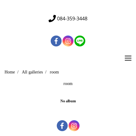
Tel. 01 234 5678 | Email : info@mydomain.com
084-359-3448
Home
All galleries
room
room
No album